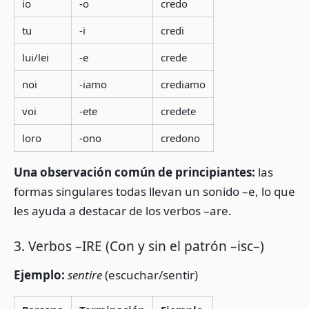
io
-o
credo
tu
-i
credi
lui/lei
-e
crede
noi
-iamo
crediamo
voi
-ete
credete
loro
-ono
credono
Una observación común de principiantes:
las
formas singulares todas llevan un sonido –e, lo que
les ayuda a destacar de los verbos –are.
3. Verbos –IRE (Con y sin el patrón –isc–)
Ejemplo:
sentire
(escuchar/sentir)