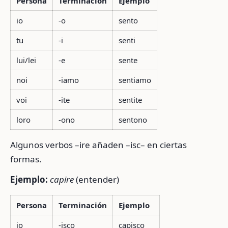
Persona
Terminación
Ejemplo
io
-o
sento
tu
-i
senti
lui/lei
-e
sente
noi
-iamo
sentiamo
voi
-ite
sentite
loro
-ono
sentono
Algunos verbos –ire añaden –isc– en ciertas
formas.
Ejemplo:
capire
(entender)
Persona
Terminación
Ejemplo
io
-isco
capisco