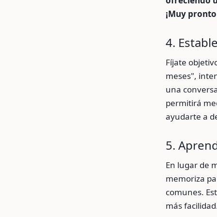
ofreciendo u
¡Muy pronto
4. Establ
Fíjate objeti
meses", inte
una conversac
permitirá me
ayudarte a de
5. Apren
En lugar de m
memoriza pal
comunes. Est
más facilidad