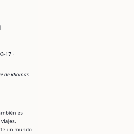
n
3-17 ·
je de idiomas.
ambién es
viajes,
irte un mundo