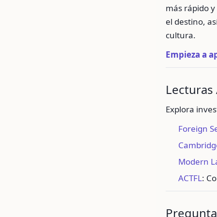
más rápido y
el destino, a
cultura.
Empieza a a
Lecturas 
Explora inves
Foreign Se
Cambridge
Modern L
ACTFL
: C
Pregunta