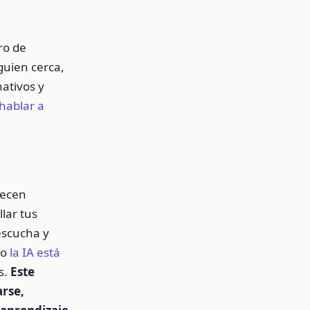
ro de
guien cerca,
ativos y
 hablar a
recen
lar tus
escucha y
mo
la IA está
s.
Este
rse,