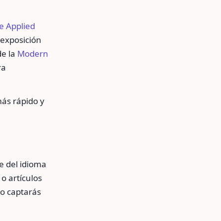
 Applied
 exposición
de la
Modern
ra
más rápido y
e del idioma
o artículos
do captarás