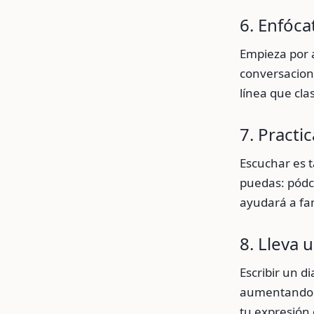
6. Enfóca
Empieza por a
conversacione
línea que cla
7. Practi
Escuchar es 
puedas: pódca
ayudará a fam
8. Lleva 
Escribir un d
aumentando l
tu expresión 