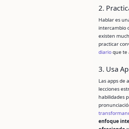
2. Practi
Hablar es un
intercambio o
existen much
practicar co
diario
que te 
3. Usa Ap
Las apps de 
lecciones est
habilidades 
pronunciació
transformand
enfoque inte