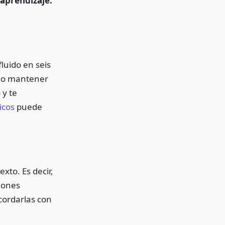
aprendizaje.
fluido en seis
a o mantener
 y te
icos
puede
xto. Es decir,
iones
cordarlas con