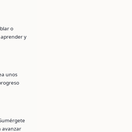
blar o
a aprender y
sea unos
progreso
. Sumérgete
ra avanzar