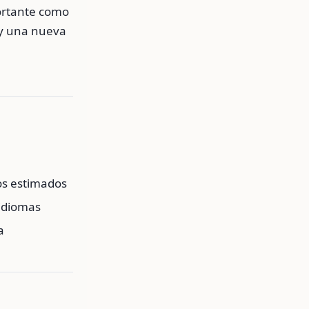
ortante como
 y una nueva
pos estimados
 idiomas
a