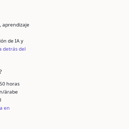
, aprendizaje
ón de IA y
a detrás del
?
750 horas
ín/árabe
l
da en